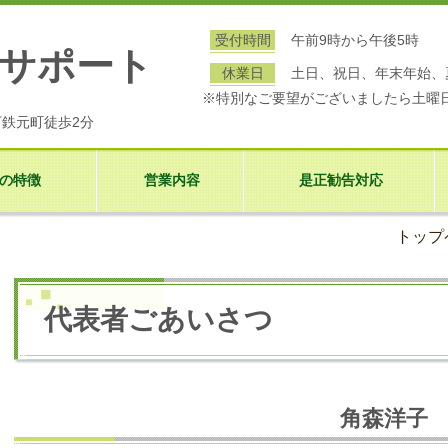
受付時間
午前9時から午後5時
サポート
休業日
土日、祝日、年末年始、
※特別なご要望がございましたら土曜
下鉄元町徒歩2分
の特徴
営業内容
是正勧告対応
トップ
代表者ごあいさつ
角森洋子