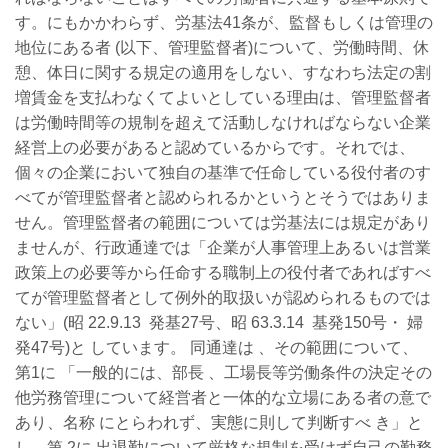
す。にもかかわらず、労基法41条が、監督もしくは管理の
地位にある者 (以下、管理監督者)について、労働時間、休
憩、体日に関する規定の適用をしない、すなわち法定の割
増賃金を支払わなくてよいとしている理由は、管理監督者
は労働時間等の規制を超えて活動しなければならない企業
経営上の必要があると認めているからです。それでは、
個々の企業において独自の基準で任命している役付者のす
べてが管理監督者と認められるかというとそうではありま
せん。管理監督者の範囲については労基法には規定があり
ませんが、行政通達では「企業が人事管理上あるいは営業
政策上の必要等から任命する職制上の役付者であればすべ
てが管理監督者として例外的取扱いが認められるものでは
ない」(昭 22.9.13 発基27号、昭 63.3.14 基発150号・ 婦
発47号)と しています。 同通達は 、その範囲について、
第1に 「一般的には、部長 、工場長等労働条件の決定その
他労務管理について経営者と一体的な立場にある者の意で
あり、名称 にとらわれず、実態に則して判断すべ き」と
し、第 2に 出退勤について厳格な規制を受けず自己の勤務