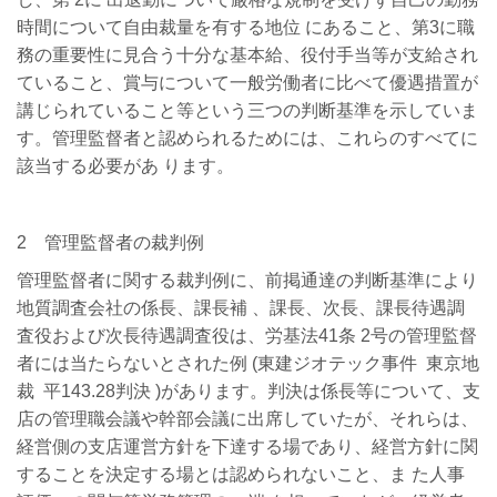
時間について自由裁量を有する地位 にあること、第3に職
務の重要性に見合う十分な基本給、役付手当等が支給され
ていること、賞与について一般労働者に比べて優遇措置が
講じられていること等という三つの判断基準を示していま
す。管理監督者と認められるためには、これらのすべてに
該当する必要があ ります。
2 管理監督者の裁判例
管理監督者に関する裁判例に、前掲通達の判断基準により
地質調査会社の係長、課長補 、課長、次長、課長待遇調
査役および次長待遇調査役は、労基法41条 2号の管理監督
者には当たらないとされた例 (東建ジオテック事件 東京地
裁 平143.28判決 )があります。判決は係長等について、支
店の管理職会議や幹部会議に出席していたが、それらは、
経営側の支店運営方針を下達する場であり、経営方針に関
することを決定する場とは認められないこと、ま た人事