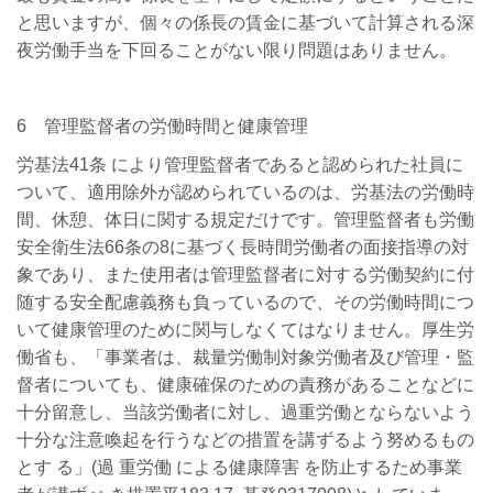
と思いますが、個々の係長の賃金に基づいて計算される深
夜労働手当を下回ることがない限り問題はありません。
6 管理監督者の労働時間と健康管理
労基法41条 により管理監督者であると認められた社員に
ついて、適用除外が認められているのは、労基法の労働時
間、休憩、体日に関する規定だけです。管理監督者も労働
安全衛生法66条の8に基づく長時間労働者の面接指導の対
象であり、また使用者は管理監督者に対する労働契約に付
随する安全配慮義務も負っているので、その労働時間につ
いて健康管理のために関与しなくてはなりません。厚生労
働省も、「事業者は、裁量労働制対象労働者及び管理・監
督者についても、健康確保のための責務があることなどに
十分留意し、当該労働者に対し、過重労働とならないよう
十分な注意喚起を行うなどの措置を講ずるよう努めるもの
とす る」(過 重労働 による健康障害 を防止するため事業