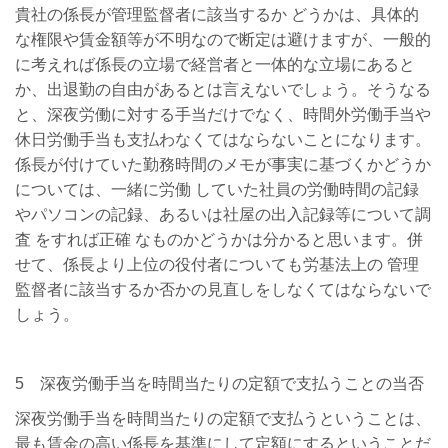
貴社の係長が管理監督者に該当するか どうかは、具体的
な権限や賃金額等が不明なので断定は避けますが、一般的
に考えれば係長の立場で経営者と一体的な立場にあると
か、出退勤の自由があるとは言えないでしょう。そうなる
と、深夜労働に対する手当だけでなく、時間外労働手当や
休日労働手当も支払わなくてはならないことになります。
係長が付けていた勤務時間のメモが事実に基づくかどうか
については、一緒に労働 していた社員の労働時間の記録
やパソコンの記録、あるいは社屋の出入記録等について調
査 をすれば正確 なものかどうかは分かると思います。併
せて、係長より上位の役付者についても労基法上の 管理
監督者に該当するか否かの見直しをしなくてはならないで
しょう。
5 深夜労働手当を時間当たりの定額で支払うことの当否
深夜労働手当を時間当たりの定額で支払うということは、
最も賃金の高い係長を基準にして定額にするということだ